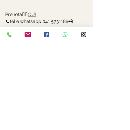
Prenota👉🏻
QUI
📞tel e whatsapp 041 5731188📲 